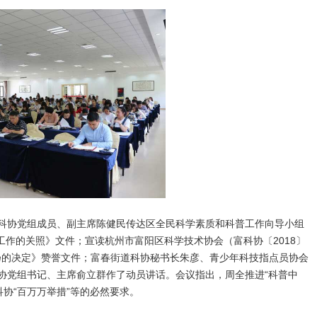
区科协党组成员、副主席陈健民传达区全民科学素质和科普工作向导小组
用工作的关照》文件；宣读杭州市富阳区科学技术协会（富科协〔2018〕
扬的决定》赞誉文件；富春街道科协秘书长朱彦、青少年科技指点员协会
科协党组书记、主席俞立群作了动员讲话。会议指出，周全推进“科普中
科协“百万万举措”等的必然要求。