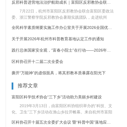
反邪科普进营地法治护航助成长｜富阳区反邪教协会联合浙警青年走进
7月22日，杭州市富阳区反邪教协会联合富阳区委政法
委、浙江警察学院反邪教协会暑期实践团队，走进杭州
（国际）青......
全民科学素质纲要实施工作办公室关于开展2026全国优质科普作品征
关于开展2026年杭州市科普教育基地认定工作的通知
践行总体国家安全观，“富春小院士”在行动——2026年富阳区反邪教
区科协召开十二届二次全委会
撕开“万能神”的虚假面具，将其邪教本质暴露在阳光下
推荐文章
富阳区科学技术协会“三下乡”活动助力美丽乡村建设
2019年3月13日，由富阳区科协组织举办的“科技、文
化、卫生”三下乡活动在渔山乡拉开帷幕。来自杭州市富阳
区......
区科协召开十届五次全委扩大会议 暨“科普中国”落地应用推进大会