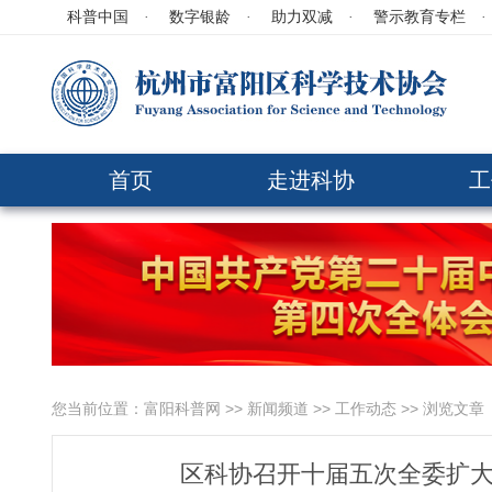
科普中国
·
数字银龄
·
助力双减
·
警示教育专栏
·
首页
走进科协
工
您当前位置：
富阳科普网
>>
新闻频道
>>
工作动态
>> 浏览文章
区科协召开十届五次全委扩大