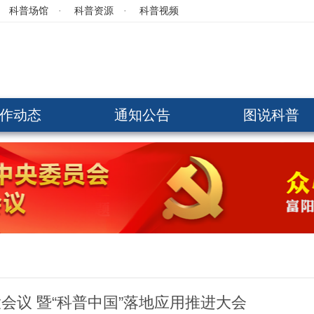
科普场馆
·
科普资源
·
科普视频
作动态
通知公告
图说科普
会议 暨“科普中国”落地应用推进大会