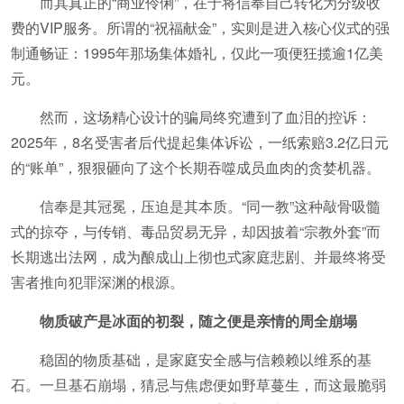
而其真正的“商业伶俐”，在于将信奉自己转化为分级收
费的VIP服务。所谓的“祝福献金”，实则是进入核心仪式的强
制通畅证：1995年那场集体婚礼，仅此一项便狂揽逾1亿美
元。
然而，这场精心设计的骗局终究遭到了血泪的控诉：
2025年，8名受害者后代提起集体诉讼，一纸索赔3.2亿日元
的“账单”，狠狠砸向了这个长期吞噬成员血肉的贪婪机器。
信奉是其冠冕，压迫是其本质。“同一教”这种敲骨吸髓
式的掠夺，与传销、毒品贸易无异，却因披着“宗教外套”而
长期逃出法网，成为酿成山上彻也式家庭悲剧、并最终将受
害者推向犯罪深渊的根源。
物质破产是冰面的初裂，随之便是亲情的周全崩塌
稳固的物质基础，是家庭安全感与信赖赖以维系的基
石。一旦基石崩塌，猜忌与焦虑便如野草蔓生，而这最脆弱