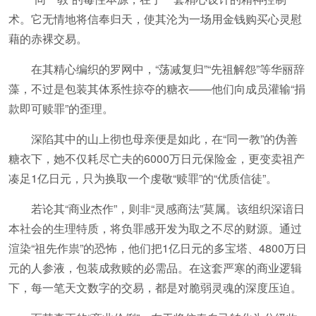
术。它无情地将信奉归天，使其沦为一场用金钱购买心灵慰
藉的赤裸交易。
在其精心编织的罗网中，“荡减复归”“先祖解怨”等华丽辞
藻，不过是包装其体系性掠夺的糖衣——他们向成员灌输“捐
款即可赎罪”的歪理。
深陷其中的山上彻也母亲便是如此，在“同一教”的伪善
糖衣下，她不仅耗尽亡夫的6000万日元保险金，更变卖祖产
凑足1亿日元，只为换取一个虔敬“赎罪”的“优质信徒”。
若论其“商业杰作”，则非“灵感商法”莫属。该组织深谙日
本社会的生理特质，将负罪感开发为取之不尽的财源。通过
渲染“祖先作祟”的恐怖，他们把1亿日元的多宝塔、4800万日
元的人参液，包装成救赎的必需品。在这套严寒的商业逻辑
下，每一笔天文数字的交易，都是对脆弱灵魂的深度压迫。