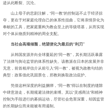
迹从此断裂、沉沦。
山上母子的悲剧注解，“同一教”的控制远不止于经济掠
夺，更在于对家庭伦理自己的体系性扭曲，它将亲情异化为
奉献的工具，把家庭重构为教会至上的等级塔基，从而实现
对个体从物质到精神的周全支配。
当社会高墙倾颓，绝望便化为最后的“利刃”
从韩国发源并向全球蔓延的“同一教”，其长期活跃暴露
了法律与舆论监管的体系性缺失。该教派在日本的发展并非
无意，前首相岸信介从前引入“同一教”，被视为政教勾结的
典型：政客借此巩固票仓，邪教则换取政治庇护。
凭借这种深度的利益捆绑，“同一教”得以在制度的缝隙
中肆意游走，长期规避法律的束缚。其以“灵感商法”和精神
控制为手段进行的募捐运动，尽管社会危害深重，却因监管
的长期缺位而未能被有用遏制。