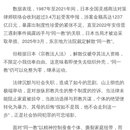
数据表现，1987年至2021年间，日本全国灵感商法对策
律师联络会收到超过3.4万起受害申报，涉案金额高达1237
亿日元，暴露出制度性珍爱的紧张不足。直至2022年安倍晋
三遇刺事件揭露凶手与“同一教”的关联，日本当局才被迫采
取举措。2025年3月，东京地方法院裁定解散“同一教”。
但根据日本《宗教法人法》，解散仅褫夺其法人资格，
不限定小我信奉自由。这意味着即便失去组织外壳，“同一
教”仍可以化整为零，继承运动。
法律沉默与社会失职，造成了如今的悲剧。山上彻也的
极端举动，是对放纵邪教共生的整个制度的控诉。当法律未
能阻止家庭被掠夺，当政治选择与邪教共谋，个体的绝望便
转化为暴力。其母的后悔“假如不是我，他不会走到这一
步”，正是社会协同犯罪的可悲缩影。
面对“同一教”以精神控制蚕食个体、撕裂家庭纽带，而