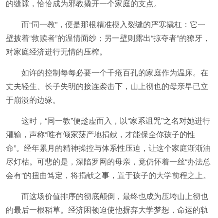
的缝隙，恰恰成为邪教撬开一个家庭的支点。
而“同一教”，便是那根精准楔入裂缝的严寒撬杠：它一
壁披着“救赎者”的温情面纱；另一壁则露出“掠夺者”的獠牙，
对家庭经济进行无情的压榨。
如许的控制每每必要一个千疮百孔的家庭作为温床。在
丈夫轻生、长子失明的接连袭击下，山上彻也的母亲早已立
于崩溃的边缘。
这时，“同一教”便趁虚而入，以“家系诅咒”之名对她进行
灌输，声称“唯有倾家荡产地捐献，才能保全你孩子的性
命”。经年累月的精神操控与体系性压迫，让这个家庭渐渐油
尽灯枯。可悲的是，深陷罗网的母亲，竟仍怀着一丝“办法总
会有”的扭曲笃定，将捐献之事，置于孩子的大学前程之上。
而这场价值排序的彻底颠倒，最终也成为压垮山上彻也
的最后一根稻草。经济困顿迫使他摒弃大学梦想，命运的轨